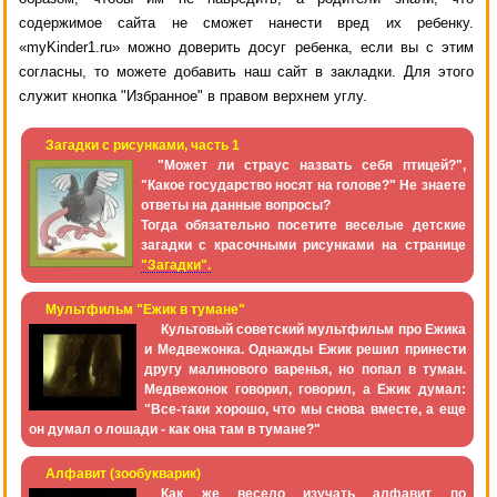
содержимое сайта не сможет нанести вред их ребенку.
«myKinder1.ru» можно доверить досуг ребенка, если вы с этим
согласны, то можете добавить наш сайт в закладки. Для этого
служит кнопка "Избранное" в правом верхнем углу.
Загадки с рисунками, часть 1
"Может ли страус назвать себя птицей?",
"Какое государство носят на голове?" Не знаете
ответы на данные вопросы?
Тогда обязательно посетите веселые детские
загадки с красочными рисунками на странице
"Загадки".
Мультфильм "Ежик в тумане"
Культовый советский мультфильм про Ежика
и Медвежонка. Однажды Ежик решил принести
другу малинового варенья, но попал в туман.
Медвежонок говорил, говорил, а Ежик думал:
"Все-таки хорошо, что мы снова вместе, а еще
он думал о лошади - как она там в тумане?"
Алфавит (зообукварик)
Как же весело изучать алфавит по