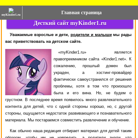
Главная страница
myKinder1.ru
Десткий сайт myKinder1.ru
Уважаемые взрослые и дети,
родители и малыши
мы рады
вас приветствовать на детском сайте.
«myKinder1.ru» является
правопреемником сайта «Kinder1.net». К
сожалению, прошлый домен был
украден, а хостинг-провайдер
фактически самоустранился от решения
проблемы, хотя в том что произошло
была и его вина. Но, не будем о
грустном. В последнее время появилось много развлекательного
контента для детей, что с одной стороны хорошо, но, с другой
стороны, ощущается недостаток развивающего и познавательного
материала. Мы постараемся совместить развлечение и обучение.
Как обычно наша редакция отбирает материал для детей таким
образом, чтобы им не навредить, а родители знали, что