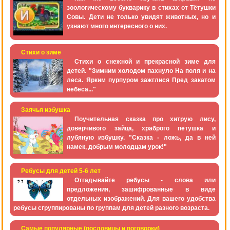
зоологическому букварику в стихах от Тётушки
Совы. Дети не только увидят животных, но и
узнают много интересного о них.
Стихи о зиме
Стихи о снежной и прекрасной зиме для
детей. "Зимним холодом пахнуло На поля и на
леса. Ярким пурпуром зажглися Пред закатом
небеса..."
Заячья избушка
Поучительная сказка про хитрую лису,
доверчивого зайца, храброго петушка и
лубяную избушку. "Сказка - ложь, да в ней
намек, добрым молодцам урок!"
Ребусы для детей 5-6 лет
Отгадывайте ребусы - слова или
предложения, зашифрованные в виде
отдельных изображений. Для вашего удобства
ребусы сгруппированы по группам для детей разного возраста.
Самые популярные (пословицы и поговорки)