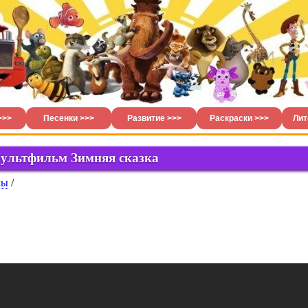
>>>
Песенки >>>
Развитие >>>
Раскраски >>>
Лит
ультфильм Зимняя сказка
мы
/