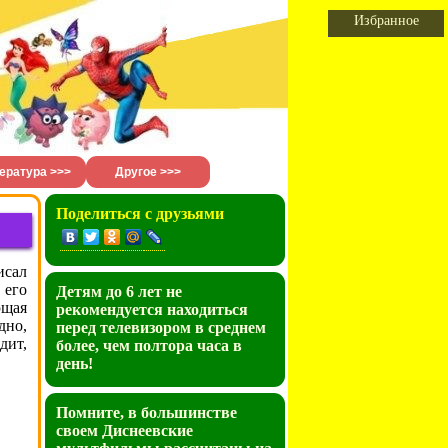
Избранное
ература >>>
Другое >>>
Поделиться с друзьями
исал
 его
Детям до 6 лет не
ющая
рекомендуется находиться
дно,
перед телевизором в среднем
дит,
более, чем полтора часа в
день!
Помните, в большинстве
своем Диснеевские