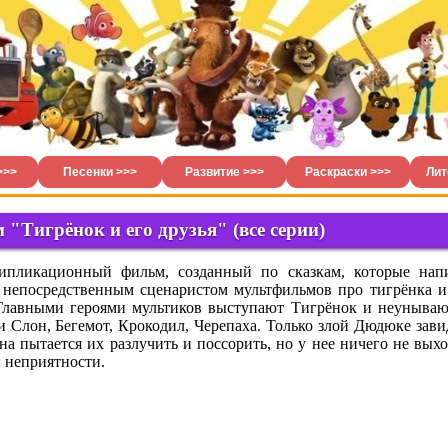
>>>
Песенки >>>
Развитие >>>
Раскраски >>>
Лит
"Тигрёнок и его друзья" (все серии)
ипликационный фильм, созданный по сказкам, которые нап
непосредственным сценаристом мультфильмов про тигрёнка и
 Главными героями мультиков выступают Тигрёнок и неуныва
и Слон, Бегемот, Крокодил, Черепаха. Только злой Дюдюке зави
на пытается их разлучить и поссорить, но у нее ничего не выхо
и неприятности.