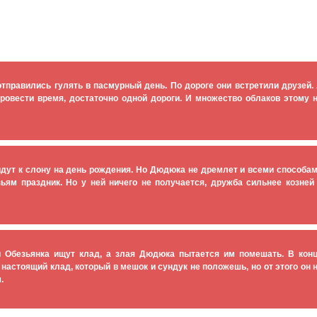
отправились гулять в пасмурный день. По дороге они встретили друзей.
ровести время, достаточно одной дороги. И множество облаков этому 
идут
к слону на день рождения
. Но Дюдюка не дремлет и всеми способа
ьям праздник. Но у ней ничего не получается, дружба сильнее козней
и Обезьянка ищут клад, а злая Дюдюка пытается им помешать. В кон
настоящий клад, который в мешок и сундук не положешь, но от этого он 
.