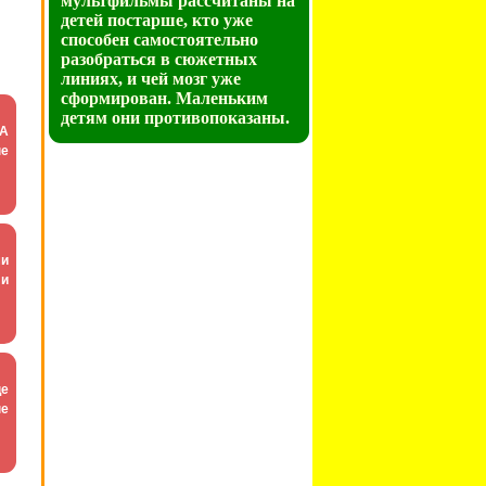
мультфильмы рассчитаны на
детей постарше, кто уже
способен самостоятельно
разобраться в сюжетных
линиях, и чей мозг уже
сформирован. Маленьким
детям они противопоказаны.
 А
не
ми
 и
це
не