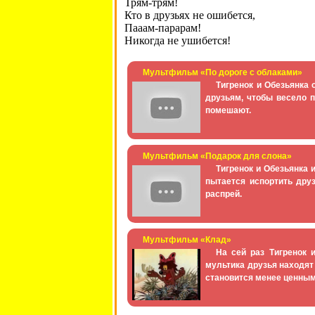
Трям-трям!
Кто в друзьях не ошибется,
Пааам-парарам!
Никогда не ушибется!
Мультфильм «По дороге с облаками»
Тигренок и Обезьянка 
друзьям, чтобы весело п
помешают.
Мультфильм «Подарок для слона»
Тигренок и Обезьянка 
пытается испортить друз
распрей.
Мультфильм «Клад»
На сей раз Тигренок 
мультика друзья находят 
становится менее ценным