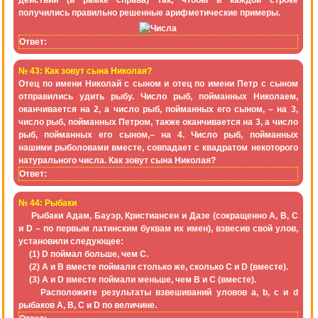
действий
(в рамке справа) так, чтобы в каждой строке
получились правильно решенные арифметические примеры.
Ответ:
№ 43: Как зовут сына Николая?
Отец по имени Николай с сыном и отец по имени Петр с сыном
отправились удить рыбу. Число рыб, пойманных Николаем,
оканчивается на 2, а число рыб, пойманных его сыном, – на 3,
число рыб, пойманных Петром, также оканчивается на 3, а число
рыб, пойманных его сыном,– на 4. Число рыб, пойманных
нашими рыболовами вместе, совпадает с квадратом некоторого
натурального числа. Как зовут сына Николая?
Ответ:
№ 44: Рыбаки
Рыбаки Адам, Бауэр, Кристиансен и Дазе (сокращенно А, В, С
и D – по первым латинским буквам их имен), взвесив свой улов,
установили следующее:
(1) D поймал больше, чем С.
(2) А и В вместе поймали столько же, сколько С и D (вместе).
(3) A и D вместе поймали меньше, чем В и С (вместе).
Расположите результаты взвешиваний уловов а, b, с и d
рыбаков A, В, С и D по величине.