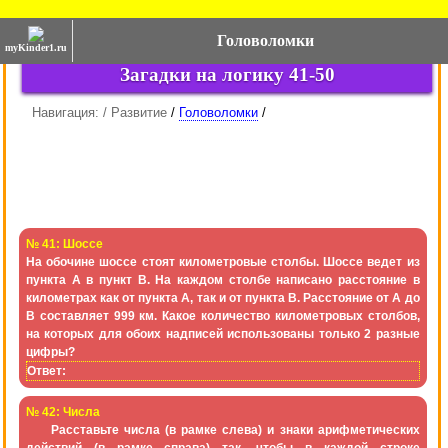
Головоломки
myKinder1.ru
Загадки на логику 41-50
Навигация: / Развитие
/
Головоломки
/
№ 41: Шоссе
На обочине шоссе стоят километровые столбы. Шоссе ведет из
пункта A в пункт В. На каждом столбе написано расстояние в
километрах как от пункта А, так и от пункта В. Расстояние от A до
В составляет 999 км. Какое количество километровых столбов,
на которых для обоих надписей использованы только 2 разные
цифры?
Ответ:
№ 42: Числа
Расставьте числа (в рамке слева) и
знаки арифметических