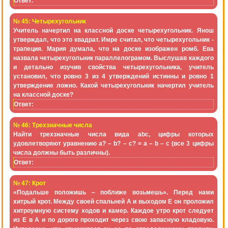
Ответ:
№ 45: Четырехугольник
Учитель начертил на классной доске четырехугольник. Янош
утверждал, что это квадрат. Имре считал, что четырехугольник -
трапеция. Мария думала, что на доске изображен ромб. Ева
назвала четырехугольник параллелограмом. Выслушав каждого
и детально изучив свойства четырехугольника, учитель
установил, что ровно 3 из 4 утверждений истинны и ровно 1
утверждение ложно. Какой четырехугольник начертил учитель
на классной доске?
Ответ:
№ 46: Трехзначные числа
Найти трехзначные числа вида аbс, цифры которых
удовлетворяют уравнению a? – b? – с? = а – b – с (все 3 цифры
числа должны быть различны).
Ответ:
№ 47: Крот
«Подальше положишь – поближе возьмешь». Перед нами
хитрый крот. Между своей спальней А и выходом Е он проложил
хитроумную систему ходов и камер. Каждое утро крот следует
из Е в А и по дороге проходит через свою запасную кладовую.