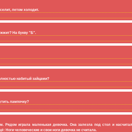
селит, летом холодит.
ужжит? На букву "Б".
 полностью набитый зайцами?
утить лампочку?
м. Рядом играла маленькая девочка. Она залезла под стол и насчита
щё: Ноги человеческие и свои ноги девочка не считала.