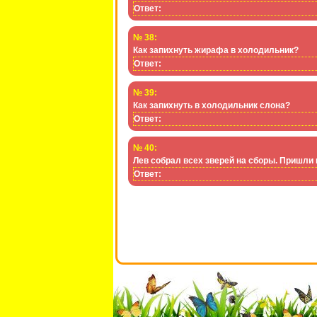
Ответ:
№ 38:
Как запихнуть жирафа в холодильник?
Ответ:
№ 39:
Как запихнуть в холодильник слона?
Ответ:
№ 40:
Лев собрал всех зверей на сборы. Пришли в
Ответ: