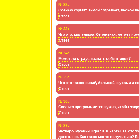
№ 32:
Осенью кормит, зимой согревает, весной ве
Ответ:
№ 33:
Что это: маленькая, беленькая, летает и ж
Ответ:
№ 34:
Может ли страус назвать себя птицей?
Ответ:
№ 35:
Что это такое: синий, большой, с усами и
Ответ:
№ 36:
Сколько программистов нужно, чтобы закр
Ответ:
№ 37:
Четверо мужчин играли в карты за столо
девять ног. Как такое могло получиться? Е