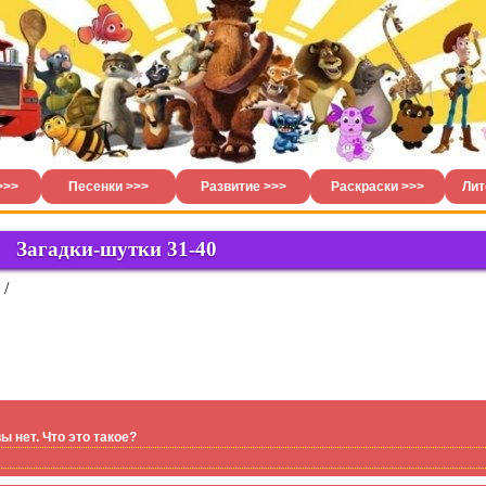
>>>
Песенки >>>
Развитие >>>
Раскраски >>>
Лит
Загадки-шутки 31-40
/
ы нет. Что это такое?