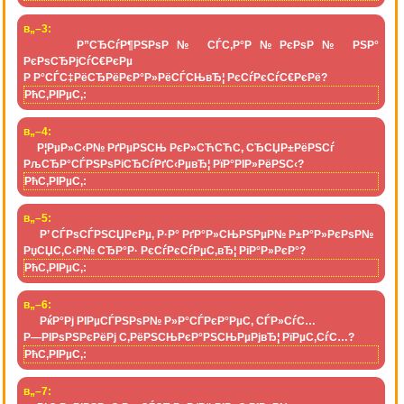
в„–3:
Р”СЂСѓР¶РЅРѕР№ СЃС‚Р°Р№РєРѕР№ РЅР°
РєРѕСЂРјСѓС€РєРµ
Р Р°СЃС‡РёСЂРёРєР°Р»РёСЃСЊвЂ¦ РєСѓРєСѓС€РєРё?
РћС‚РІРµС‚:
в„–4:
Р¦РµР»С‹Р№ РґРµРЅСЊ РєР»СЋСЋС‚ СЂСЏР±РёРЅСѓ
РљСЂР°СЃРЅРѕРіСЂСѓРґС‹РµвЂ¦ РїР°РІР»РёРЅС‹?
РћС‚РІРµС‚:
в„–5:
Р’ СЃРѕСЃРЅСЏРєРµ, Р·Р° РґР°Р»СЊРЅРµР№ Р±Р°Р»РєРѕР№
РџСЏС‚С‹Р№ СЂР°Р· РєСѓРєСѓРµС‚вЂ¦ РіР°Р»РєР°?
РћС‚РІРµС‚:
в„–6:
РќР°Рј РІРµСЃРЅРѕР№ Р»Р°СЃРєР°РµС‚ СЃР»СѓС…
Р—РІРѕРЅРєРёРј С‚РёРЅСЊРєР°РЅСЊРµРјвЂ¦ РїРµС‚СѓС…?
РћС‚РІРµС‚:
в„–7: