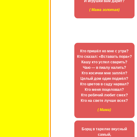
И игpyшки вам даpит?
( Мама золотая)
Кто пришёл ко мне с утра?
Кто сказал: «Вставать пора»?
Кашу кто успел сварить?
Чаю — в пиалу налить?
Кто косички мне заплёл?
Целый дом один подмёл?
Кто цветов в саду нарвал?
Кто меня поцеловал?
Кто ребячий любит смех?
Кто на свете лучше всех?
( Мама)
Борщ в тарелке вкусный
самый,