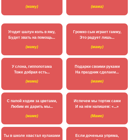
(маму)
(мама)
Угодит шалун коль в яму,
Громко сын играет гамму,
Будет звать на помощь...
Это радует лишь...
(маму)
(маму)
У слона, гиппопотама
Подарки своими руками
Тоже добрая есть...
На праздник сделаем...
(мама)
(маме)
С папой ходим за цветами,
Испечем мы тортик сами
Любим их дарить мы...
И на нём напишем: «...»
(маме)
(Маме)
Ты в школе хвастал кулаками
Если доченька упряма,