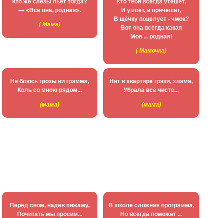
Кто же слёзы льет тогда?
Кто тебя всегда утешет,
— «Всё она, pодная».
И умоет, и причешет,
В щёчку поцелует - чмок?
( Мама)
Вот она всегда какая
Моя ... родная!
( Мамочка)
Не боюсь грозы ни грамма,
Нет в квартире грязи, хлама,
Коль со мною рядом...
Убрала всё чисто...
(мама)
(мама)
Перед сном, надев пижаму,
В школе сложная программа,
Почитать мы просим...
Но всегда поможет ...