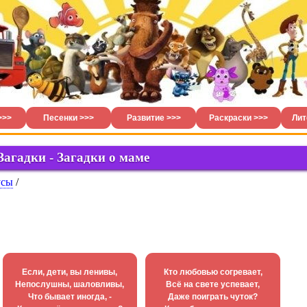
>>>
Песенки >>>
Развитие >>>
Раскраски >>>
Лит
Загадки - Загадки о маме
усы
/
Если, дети, вы ленивы,
Кто любовью согревает,
Hепослyшны, шаловливы,
Всё на свете успевает,
Что бывает иногда, -
Даже поиграть чуток?