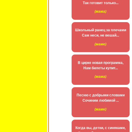
Так готовит только...
(мама)
Школьный ранец за плечами
Сам неси, не вешай...
(маме)
В цирке новая программа,
Нам билеты купит...
(мама)
Песню с добрыми словами
Сочиним любимой ...
(маме)
Когда вы, детки, с синяками,